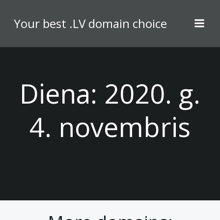
Skip
to
Your best .LV domain choice
content
Diena:
2020. g.
4. novembris