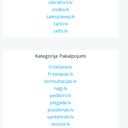
vibrators.lv
vodka.lv
zalesplaveji.lv
zarki.lv
zelts.lv
Kategorija: Pakalpojumi
frizetava.lv
frizetavas.lv
konsultacijas.lv
nagi.lv
pedikirs.lv
piegade.lv
pusdienas.lv
santehniki.lv
service.lv