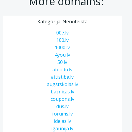
More domains:
Kategorija: Nenoteikta
007.lv
100.lv
1000.lv
4you.lv
50.lv
atdodu.lv
attistiba.lv
augstskolas.lv
baznicas.lv
coupons.lv
dus.lv
forums.lv
idejas.lv
igaunija.lv