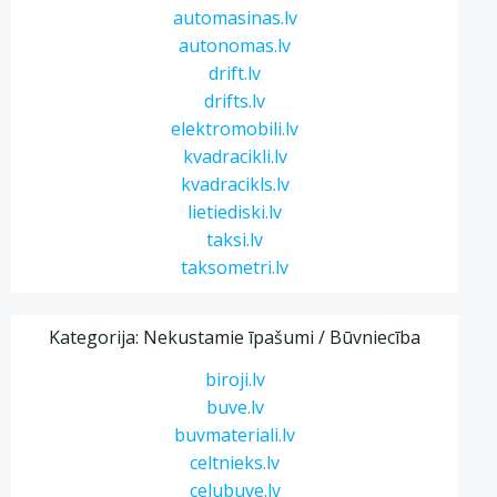
automasinas.lv
autonomas.lv
drift.lv
drifts.lv
elektromobili.lv
kvadracikli.lv
kvadracikls.lv
lietiediski.lv
taksi.lv
taksometri.lv
Kategorija: Nekustamie īpašumi / Būvniecība
biroji.lv
buve.lv
buvmateriali.lv
celtnieks.lv
celubuve.lv