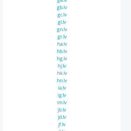
ga.lv
gb.lv
gc.lv
gl.lv
gn.lv
gr.lv
ha.lv
hb.lv
hg.lv
hj.lv
hk.lv
hn.lv
ia.lv
ig.lv
im.lv
jb.lv
jd.lv
jf.lv