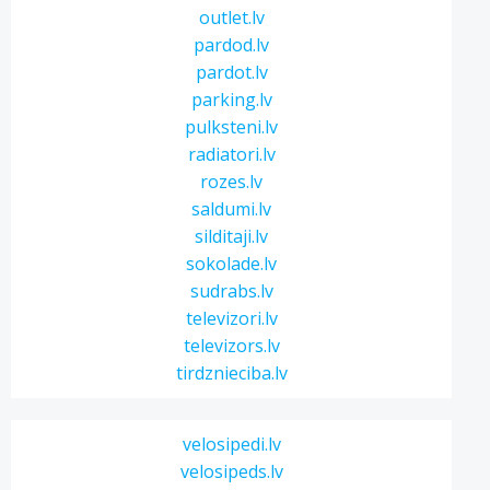
outlet.lv
pardod.lv
pardot.lv
parking.lv
pulksteni.lv
radiatori.lv
rozes.lv
saldumi.lv
silditaji.lv
sokolade.lv
sudrabs.lv
televizori.lv
televizors.lv
tirdznieciba.lv
velosipedi.lv
velosipeds.lv