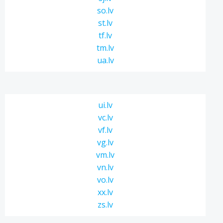
so.lv
st.lv
tf.lv
tm.lv
ua.lv
ui.lv
vc.lv
vf.lv
vg.lv
vm.lv
vn.lv
vo.lv
xx.lv
zs.lv