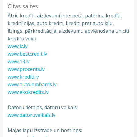
Citas saites
Ātrie kredīti, aizdevumi internetā, patēriņa kredīti,
kredītlīnijas, auto kredīti, kredīti pret auto ķīlu,
līzings, pārkreditācija, aizdevumu apvienošana un citi
kredītu veidi:
www.ic.lv
www.bestcredit.lv
www.13.lv
www.procents.lv
www.krediti.lv
www.autolombards.lv
www.ekokredits.lv
Datoru detaļas, datoru veikals:
www.datoruveikals.lv
Mājas lapu izstrāde un hostings: