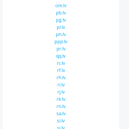
om.lv
pb.lv
pg.lv
pi.lv
pn.lv
ppp.lv
pr.lv
qq.lv
rc.lv
rf.lv
rh.lv
ri.lv
rj.lv
rk.lv
rn.lv
sa.lv
si.lv
sj.lv