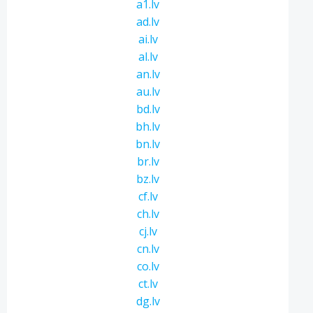
a1.lv
ad.lv
ai.lv
al.lv
an.lv
au.lv
bd.lv
bh.lv
bn.lv
br.lv
bz.lv
cf.lv
ch.lv
cj.lv
cn.lv
co.lv
ct.lv
dg.lv