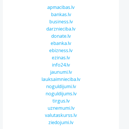
apmacibas.lv
bankas.lv
business.lv
darznieciba.lv
donate.lv
ebanka.lv
ebizness.lv
ezinas.lv
info24.lv
jaunumi.lv
lauksaimnieciba.lv
noguldijumi.lv
noguldijums.lv
tirgus.lv
uznemumi.lv
valutaskurss.lv
ziedojumi.lv